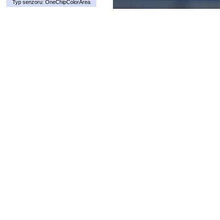
Typ senzoru: OneChipColorArea