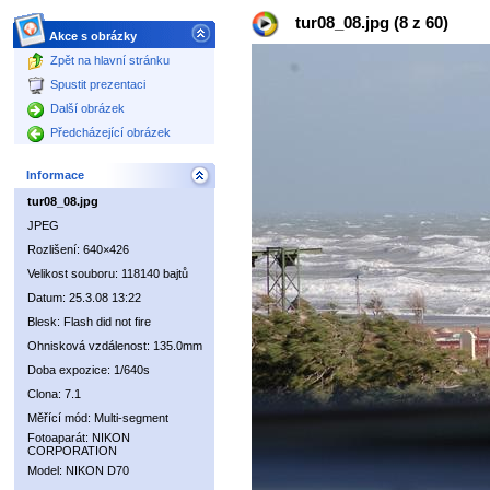
tur08_08.jpg (8 z 60)
Akce s obrázky
Zpět na hlavní stránku
Spustit prezentaci
Další obrázek
Předcházející obrázek
Informace
tur08_08.jpg
JPEG
Rozlišení: 640×426
Velikost souboru: 118140 bajtů
Datum: 25.3.08 13:22
Blesk: Flash did not fire
Ohnisková vzdálenost: 135.0mm
Doba expozice: 1/640s
Clona: 7.1
Měřící mód: Multi-segment
Fotoaparát: NIKON
CORPORATION
Model: NIKON D70