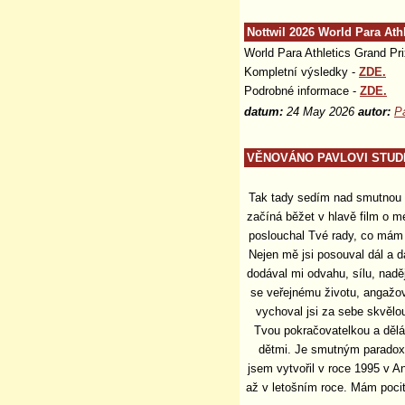
Nottwil 2026 World Para At
World Para Athletics Grand Pri
Kompletní výsledky -
ZDE.
Podrobné informace -
ZDE.
datum:
24 May 2026
autor:
P
VĚNOVÁNO PAVLOVI STUD
Tak tady sedím nad smutnou 
začíná běžet v hlavě film o mé
poslouchal Tvé rady, co mám d
Nejen mě jsi posouval dál a 
dodával mi odvahu, sílu, naději
se veřejnému životu, angažov
vychoval jsi za sebe skvělo
Tvou pokračovatelkou a dělá 
dětmi. Je smutným paradox
jsem vytvořil v roce 1995 v An
až v letošním roce. Mám pocit