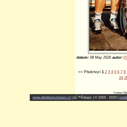
datum:
08 May 2026
autor:
P
<< Předchozí
1
2
3
4
5
6
7
8
24
2
Content Ma
www.atletikavozickaru.cz
| pĹ™Ă­stupy:
| © 2005 - 2020 |
reda