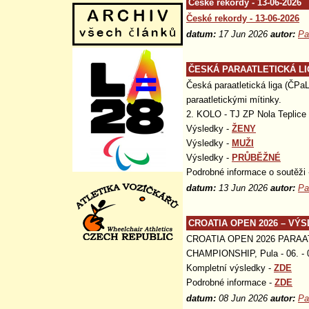
České rekordy - 13-06-2026
České rekordy - 13-06-2026
datum:
17 Jun 2026
autor:
Pa
ČESKÁ PARAATLETICKÁ LIGA
Česká paraatletická liga (ČPaL
paraatletickými mítinky.
2. KOLO - TJ ZP Nola Teplice
Výsledky -
ŽENY
Výsledky -
MUŽI
Výsledky -
PRŮBĚŽNÉ
Podrobné informace o soutěži
datum:
13 Jun 2026
autor:
Pa
CROATIA OPEN 2026 – VÝ
CROATIA OPEN 2026 PARAA
CHAMPIONSHIP, Pula - 06. - 0
Kompletní výsledky -
ZDE
Podrobné informace -
ZDE
datum:
08 Jun 2026
autor:
Pa