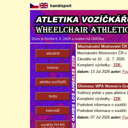
Dnes je čtvrtek 6. 8. 2026 a svátek má
Oldřiška
Mezinárodní Mistrovství ČR v
Mezinárodní Mistrovství ČR v p
aktuálně
Závodilo se 10. - 11. 7. 2026.
Kompletní výsledky -
ZDE.
historie
datum:
13 Jul 2026
autor:
Pav
atletika vozíčkářů
Olomouc WPA Women's Gran
Světový pohár v para atletice 
kluby
Kompletní výsledky -
ZDE
Podrobné informace o soutěži 
kalendář
Podrobné informace o soutěži 
datum:
07 Jul 2026
autor:
Pav
soutěže PH MS