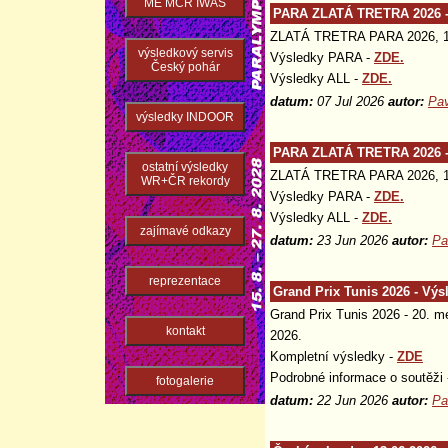
ME MČR IWAS
PARA ZLATÁ TRETRA 2026 -
ZLATÁ TRETRA PARA 2026, 16
výsledkový servis
Výsledky PARA -
ZDE.
Český pohár
Výsledky ALL -
ZDE.
datum:
07 Jul 2026
autor:
Pav
výsledky INDOOR
PARA ZLATÁ TRETRA 2026 -
ostatní výsledky
ZLATÁ TRETRA PARA 2026, 16
WR+ČR rekordy
Výsledky PARA -
ZDE.
Výsledky ALL -
ZDE.
zajímavé odkazy
datum:
23 Jun 2026
autor:
Pa
reprezentace
Grand Prix Tunis 2026 - Výs
Grand Prix Tunis 2026 - 20. me
kontakt
2026.
Kompletní výsledky -
ZDE
Podrobné informace o soutěži
fotogalerie
datum:
22 Jun 2026
autor:
Pa