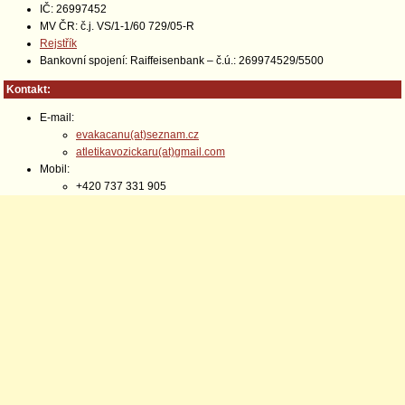
IČ: 26997452
MV ČR: č.j. VS/1-1/60 729/05-R
Rejstřík
Bankovní spojení: Raiffeisenbank – č.ú.: 269974529/5500
Kontakt:
E-mail:
evakacanu(at)seznam.cz
atletikavozickaru(at)gmail.com
Mobil:
+420 737 331 905