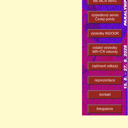
ME MČR IWAS
výsledkový servis
Český pohár
výsledky INDOOR
ostatní výsledky
WR+ČR rekordy
zajímavé odkazy
reprezentace
kontakt
fotogalerie