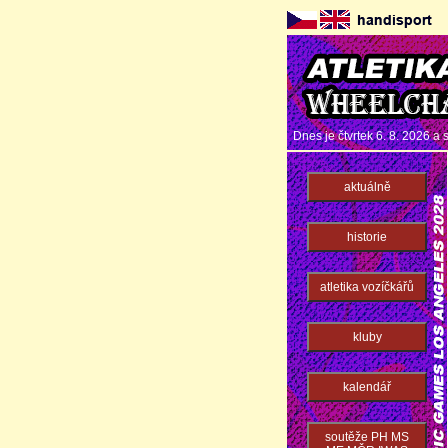
Dnes je čtvrtek 6. 8. 2026 a
aktuálně
historie
atletika vozíčkářů
kluby
kalendář
soutěže PH MS