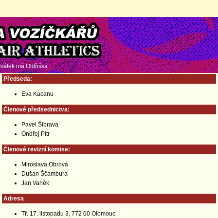
 svátek má
Oldřiška
Předseda:
Eva Kacanu
Členové předsednictva:
Pavel Šibrava
Ondřej Pítr
Členové revizní komise:
Miroslava Obrová
Dušan Ščambura
Jan Vaněk
Adresa
Tř. 17. listopadu 3, 772 00 Olomouc