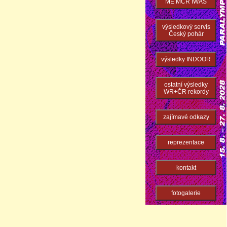
ME MČR IWAS
výsledkový servis
Český pohár
výsledky INDOOR
ostatní výsledky
WR+ČR rekordy
zajímavé odkazy
reprezentace
kontakt
fotogalerie