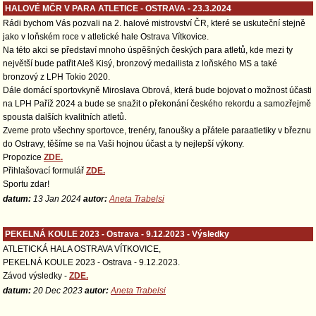
HALOVÉ MČR V PARA ATLETICE - OSTRAVA - 23.3.2024
Rádi bychom Vás pozvali na 2. halové mistrovství ČR, které se uskuteční stejně
jako v loňském roce v atletické hale Ostrava Vítkovice.
Na této akci se představí mnoho úspěšných českých para atletů, kde mezi ty
největší bude patřit Aleš Kisý, bronzový medailista z loňského MS a také
bronzový z LPH Tokio 2020.
Dále domácí sportovkyně Miroslava Obrová, která bude bojovat o možnost účasti
na LPH Paříž 2024 a bude se snažit o překonání českého rekordu a samozřejmě
spousta dalších kvalitních atletů.
Zveme proto všechny sportovce, trenéry, fanoušky a přátele paraatletiky v březnu
do Ostravy, těšíme se na Vaši hojnou účast a ty nejlepší výkony.
Propozice
ZDE.
Přihlašovací formulář
ZDE.
Sportu zdar!
datum:
13 Jan 2024
autor:
Aneta Trabelsi
PEKELNÁ KOULE 2023 - Ostrava - 9.12.2023 - Výsledky
ATLETICKÁ HALA OSTRAVA VÍTKOVICE,
PEKELNÁ KOULE 2023 - Ostrava - 9.12.2023.
Závod výsledky -
ZDE.
datum:
20 Dec 2023
autor:
Aneta Trabelsi