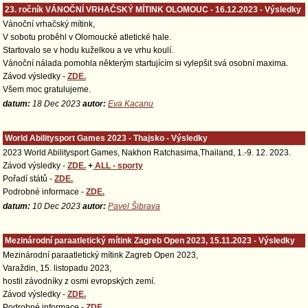
23. ročník VÁNOČNÍ VRHAČSKÝ MÍTINK OLOMOUC - 16.12.2023 - Výsledky
Vánoční vrhačský mítink,
V sobotu proběhl v Olomoucké atletické hale.
Startovalo se v hodu kuželkou a ve vrhu koulí.
Vánoční nálada pomohla některým startujícím si vylepšit svá osobní maxima.
Závod výsledky -
ZDE.
Všem moc gratulujeme.
datum:
18 Dec 2023
autor:
Eva Kacanu
World Abilitysport Games 2023 - Thajsko - Výsledky
2023 World Abilitysport Games, Nakhon Ratchasima,Thailand, 1.-9. 12. 2023.
Závod výsledky -
ZDE.
+
ALL - sporty
Pořadí států -
ZDE.
Podrobné informace -
ZDE.
datum:
10 Dec 2023
autor:
Pavel Šibrava
Mezinárodní paraatletický mítink Zagreb Open 2023, 15.11.2023 - Výsledky
Mezinárodní paraatletický mítink Zagreb Open 2023,
Varaždin, 15. listopadu 2023,
hostil závodníky z osmi evropských zemí.
Závod výsledky -
ZDE.
Podrobné informace -
ZDE.