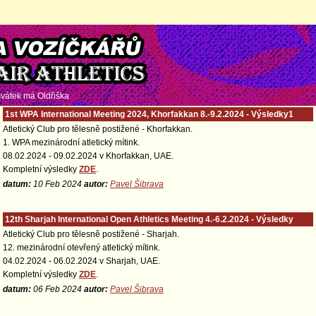
 svátek má
Oldřiška
1st WPA International Meeting 2024, Khorfakkan 8.-9.2.2024 - Výsledky1
Atletický Club pro tělesně postižené - Khorfakkan.
1. WPA mezinárodní atletický mítink.
08.02.2024 - 09.02.2024 v Khorfakkan, UAE.
Kompletní výsledky
ZDE
.
datum:
10 Feb 2024
autor:
Pavel Šibrava
12th Sharjah International Open Athletics Meeting 4.-6.2.2024 - Výsledky
Atletický Club pro tělesně postižené - Sharjah.
12. mezinárodní otevřený atletický mítink.
04.02.2024 - 06.02.2024 v Sharjah, UAE.
Kompletní výsledky
ZDE
.
datum:
06 Feb 2024
autor:
Pavel Šibrava