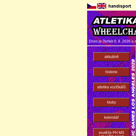
Dnes je čtvrtek 6. 8. 2026 a
aktuálně
historie
atletika vozíčkářů
kluby
kalendář
soutěže PH MS